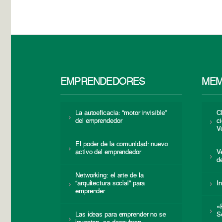
EMPRENDEDORES
MEM
La autoeficacia: “motor invisible”
C
del emprendedor
c
V
El poder de la comunidad: nuevo
activo del emprendedor
V
d
Networking: el arte de la
“arquitectura social” para
I
emprender
«
Las ideas para emprender no se
S