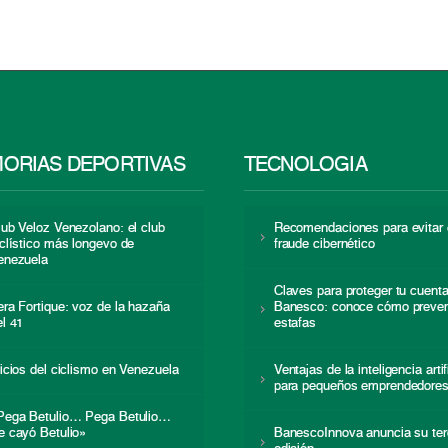
ORIAS DEPORTIVAS
TECNOLOGÍA
lub Veloz Venezolano: el club
Recomendaciones para evitar 
iclístico más longevo de
fraude cibernético
enezuela
Claves para proteger tu cuent
era Fortique: voz de la hazaña
Banesco: conoce cómo preven
el 41
estafas
nicios del ciclismo en Venezuela
Ventajas de la inteligencia artif
para pequeños emprendedore
Pega Betulio… Pega Betulio…
e cayó Betulio»
BanescoInnova anuncia su ter