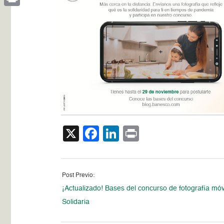
Print
X
Facebook
LinkedIn
Print
Post Previo:
¡Actualizado! Bases del concurso de fotografía móv
Solidaria