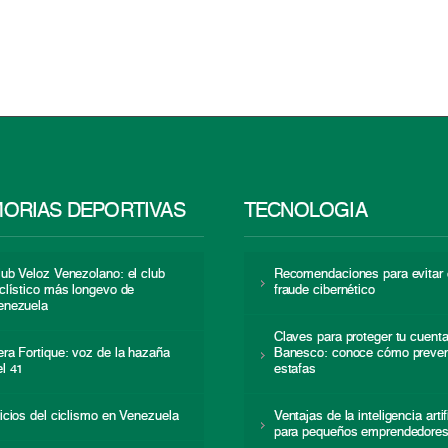
ORIAS DEPORTIVAS
TECNOLOGÍA
lub Veloz Venezolano: el club
Recomendaciones para evitar 
iclístico más longevo de
fraude cibernético
enezuela
Claves para proteger tu cuent
era Fortique: voz de la hazaña
Banesco: conoce cómo preven
el 41
estafas
nicios del ciclismo en Venezuela
Ventajas de la inteligencia artif
para pequeños emprendedore