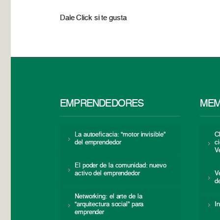
Dale Click si te gusta
EMPRENDEDORES
MEM
La autoeficacia: “motor invisible”
C
del emprendedor
c
V
El poder de la comunidad: nuevo
activo del emprendedor
V
d
Networking: el arte de la
“arquitectura social” para
I
emprender