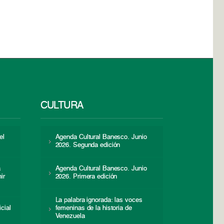
CULTURA
el
Agenda Cultural Banesco. Junio
2026. Segunda edición
a
Agenda Cultural Banesco. Junio
ir
2026. Primera edición
La palabra ignorada: las voces
icial
femeninas de la historia de
s
Venezuela