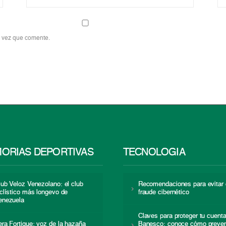
a vez que comente.
ORIAS DEPORTIVAS
TECNOLOGÍA
lub Veloz Venezolano: el club
Recomendaciones para evitar 
iclístico más longevo de
fraude cibernético
enezuela
Claves para proteger tu cuent
era Fortique: voz de la hazaña
Banesco: conoce cómo preven