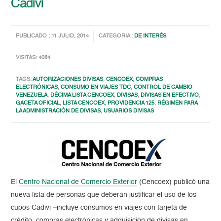
Cadivi
PUBLICADO : 11 JULIO, 2014
CATEGORIA :
DE INTERÉS
VISITAS: 4084
TAGS:
AUTORIZACIONES DIVISAS
,
CENCOEX
,
COMPRAS
ELECTRÓNICAS
,
CONSUMO EN VIAJES TDC
,
CONTROL DE CAMBIO
VENEZUELA
,
DÉCIMA LISTA CENCOEX
,
DIVISAS
,
DIVISAS EN EFECTIVO
,
GACETA OFICIAL
,
LISTA CENCOEX
,
PROVIDENCIA 125
,
RÉGIMEN PARA
LA ADMINISTRACIÓN DE DIVISAS
,
USUARIOS DIVISAS
El
Centro Nacional de Comercio Exterior
(Cencoex) publicó una
nueva lista de personas que deberán justificar el uso de los
cupos Cadivi –incluye consumos en viajes con tarjeta de
crédito, compras electrónicas y adquisición de divisas en