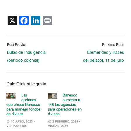
X
Facebook
LinkedIn
Print
Post Previo:
Proximo Post:
Bulas de Indulgencia
Efemérides y frases
(período colonial)
del beisbol: 11 de julio
Dale Click si te gusta
Las
Banesco
opciones
aumenta a
que ofrece Banesco
148 las agencias
para manejar fondos
para operaciones en
en divisas
divisas
16 JUNIO, 2023
•
2 FEBRERO, 2023
•
VISITAS: 5466
VISITAS: 2366