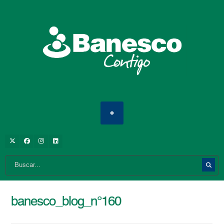
banesco_blog_n°160