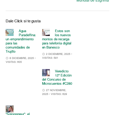
Mundial de Esgrima
Dale Click si te gusta
Agua
Estos son
Puradelfina:
los nuevos
un emprendimiento
montos de recarga
para las
para telefonía digital
comunidades de
en Banesco
Trujillo
2 DICIEMBRE, 2025
•
VISITAS: 591
8 DICIEMBRE, 2025
•
VISITAS: 605
Veredicto
12° Edición
del Concurso de
Microcuentos #C280
27 NOVIEMBRE,
2025
• VISITAS: 629
“Solopreneur”: el