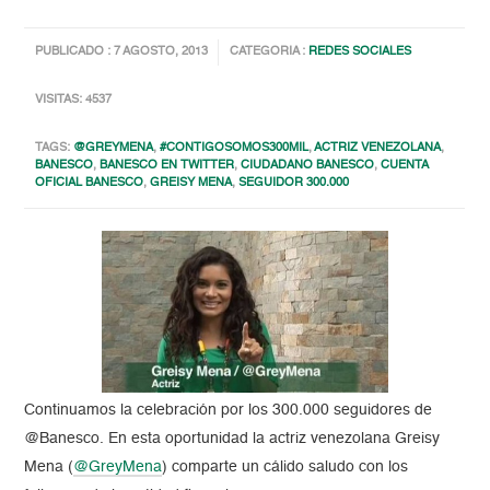
PUBLICADO : 7 AGOSTO, 2013
CATEGORIA :
REDES SOCIALES
VISITAS: 4537
TAGS:
@GREYMENA
,
#CONTIGOSOMOS300MIL
,
ACTRIZ VENEZOLANA
,
BANESCO
,
BANESCO EN TWITTER
,
CIUDADANO BANESCO
,
CUENTA
OFICIAL BANESCO
,
GREISY MENA
,
SEGUIDOR 300.000
Continuamos la celebración por los 300.000 seguidores de
@Banesco. En esta oportunidad la actriz venezolana Greisy
Mena (
@GreyMena
) comparte un cálido saludo con los