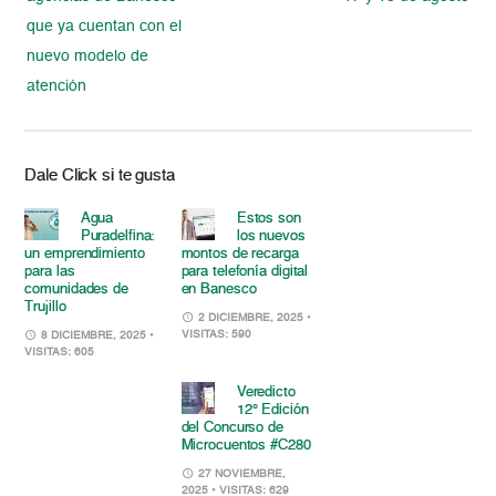
que ya cuentan con el
nuevo modelo de
atención
Dale Click si te gusta
Agua
Estos son
Puradelfina:
los nuevos
un emprendimiento
montos de recarga
para las
para telefonía digital
comunidades de
en Banesco
Trujillo
2 DICIEMBRE, 2025
•
VISITAS: 590
8 DICIEMBRE, 2025
•
VISITAS: 605
Veredicto
12° Edición
del Concurso de
Microcuentos #C280
27 NOVIEMBRE,
2025
• VISITAS: 629