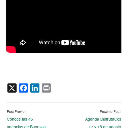
X
Facebook
LinkedIn
Print
Post Previo:
Proximo Post:
Conoce las 45
Agenda DisfrutaCcs
agencias de Banesco
17 y 18 de agosto