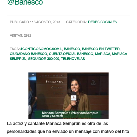
@Banesco
PUBLICADO : 16 AGOSTO, 2013
CATEGORIA :
REDES SOCIALES
VISITAS: 2992
TAGS:
#CONTIGOSOMOS300MIL
,
BANESCO
,
BANESCO EN TWITTER
,
CIUDADANO BANESCO
,
CUENTA OFICIAL BANESCO
,
MARIACA
,
MARIACA
SEMPRÚN
,
SEGUIDOR 300.000
,
TELENOVELAS
La actriz y cantante Mariaca Semprún es otra de las
personalidades que ha enviado un mensaje con motivo del hito