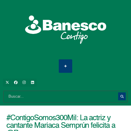
#ContigoSomos300Mil: La actriz y
cantante Mariaca Semprún felicita a