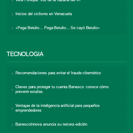
Vera Fortique: voz de la hazaña del 41
Inicios del ciclismo en Venezuela
«Pega Betulio… Pega Betulio… Se cayó Betulio»
TECNOLOGÍA
Recomendaciones para evitar el fraude cibernético
Claves para proteger tu cuenta Banesco: conoce cómo
prevenir estafas
Ventajas de la inteligencia artificial para pequeños
emprendedores
BanescoInnova anuncia su tercera edición