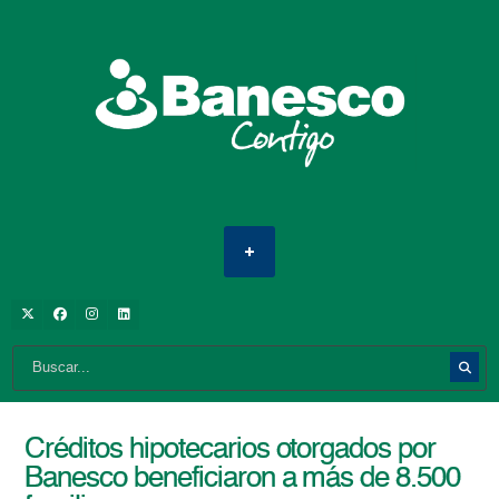
Créditos hipotecarios otorgados por
Banesco beneficiaron a más de 8.500