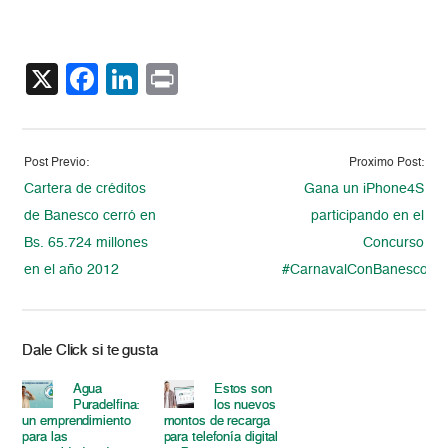
X
Facebook
LinkedIn
Print
Post Previo:
Proximo Post:
Cartera de créditos
Gana un iPhone4S
de Banesco cerró en
participando en el
Bs. 65.724 millones
Concurso
en el año 2012
#CarnavalConBanesco
Dale Click si te gusta
Agua
Estos son
Puradelfina:
los nuevos
un emprendimiento
montos de recarga
para las
para telefonía digital