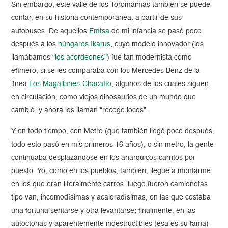
Sin embargo, este valle de los Toromaimas también se puede
contar, en su historia contemporánea, a partir de sus
autobuses: De aquellos
Emtsa
de mi infancia se pasó poco
después a los
húngaros Ikarus
,
cuyo modelo innovador (los
llamábamos
“los acordeones”
) fue tan modernista como
efímero, si se les comparaba con los Mercedes Benz de la
línea
Los Magallanes-Chacaíto
, algunos de los cuales siguen
en circulación, como viejos dinosaurios de un mundo que
cambió, y ahora los llaman “recoge locos”.
Y en todo tiempo, con Metro (que también llegó poco después,
todo esto pasó en mis primeros 16 años), o sin metro, la gente
continuaba desplazándose en los anárquicos carritos por
puesto. Yo, como en los pueblos, también, llegué a montarme
en los que eran literalmente carros; luego fueron camionetas
tipo van, incomodísimas y acaloradísimas, en las que costaba
una fortuna sentarse y otra levantarse; finalmente, en las
autóctonas y aparentemente indestructibles (esa es su fama)