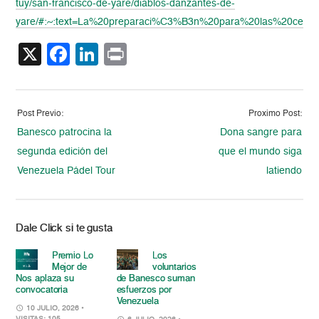
tuy/san-francisco-de-yare/diablos-danzantes-de-
yare/#:~:text=La%20preparaci%C3%B3n%20para%20las%20celeb
X
Facebook
LinkedIn
Print
Post Previo:
Proximo Post:
Banesco patrocina la
Dona sangre para
segunda edición del
que el mundo siga
Venezuela Pádel Tour
latiendo
Dale Click si te gusta
Premio Lo
Los
Mejor de
voluntarios
Nos aplaza su
de Banesco suman
convocatoria
esfuerzos por
Venezuela
10 JULIO, 2026
•