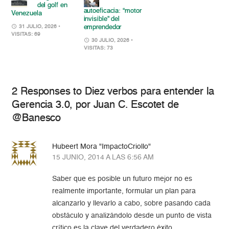
del golf en
autoeficacia: “motor
Venezuela
invisible” del
emprendedor
31 JULIO, 2026
•
VISITAS: 69
30 JULIO, 2026
•
VISITAS: 73
2 Responses to Diez verbos para entender la
Gerencia 3.0, por Juan C. Escotet de
@Banesco
Hubeert Mora "ImpactoCriollo"
15 JUNIO, 2014 A LAS 6:56 AM
Saber que es posible un futuro mejor no es
realmente importante, formular un plan para
alcanzarlo y llevarlo a cabo, sobre pasando cada
obstáculo y analizándolo desde un punto de vista
crítico es la clave del verdadero éxito.