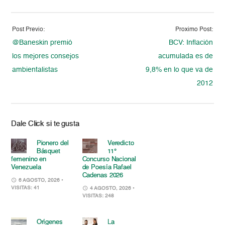
Post Previo:
Proximo Post:
@Baneskin premió
BCV: Inflación
los mejores consejos
acumulada es de
ambientalistas
9,8% en lo que va de
2012
Dale Click si te gusta
Pionero del
Veredicto
Básquet
11°
femenino en
Concurso Nacional
Venezuela
de Poesía Rafael
Cadenas 2026
6 AGOSTO, 2026
•
VISITAS: 41
4 AGOSTO, 2026
•
VISITAS: 248
Orígenes
La