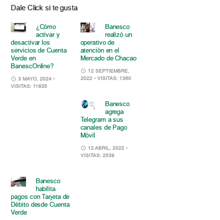
Dale Click si te gusta
¿Cómo
Banesco
activar y
realizó un
desactivar los
operativo de
servicios de Cuenta
atención en el
Verde en
Mercado de Chacao
BanescOnline?
12 SEPTIEMBRE,
2022
• VISITAS: 1360
3 MAYO, 2024
•
VISITAS: 11835
Banesco
agrega
Telegram a sus
canales de Pago
Móvil
12 ABRIL, 2022
•
VISITAS: 2539
Banesco
habilita
pagos con Tarjeta de
Débito desde Cuenta
Verde