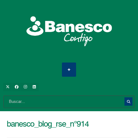
banesco_blog_rse_n°914