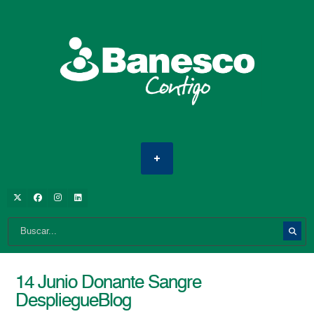
14 Junio Donante Sangre
DespliegueBlog