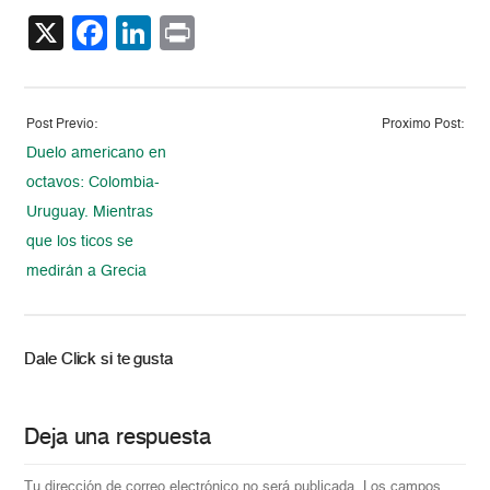
X
Facebook
LinkedIn
Print
Post Previo:
Proximo Post:
Duelo americano en
octavos: Colombia-
Uruguay. Mientras
que los ticos se
medirán a Grecia
Dale Click si te gusta
Deja una respuesta
Tu dirección de correo electrónico no será publicada.
Los campos