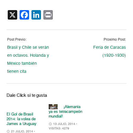
X
Facebook
LinkedIn
Print
Post Previo:
Proximo Post:
Brasil y Chile se verán
Feria de Caracas
en octavos. Holanda y
(1920-1930)
México también
tienen cita
Dale Click si te gusta
¡Alemania
ya es tetracampeón
El Gol de Brasil
mundial!
2014: la volea de
James a Uruguay
13 JULIO, 2014
•
VISITAS: 4279
21 JULIO, 2014
•