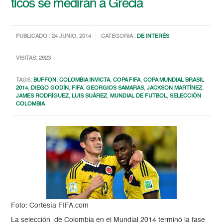
ticos se medirán a Grecia
PUBLICADO : 24 JUNIO, 2014
CATEGORIA :
DE INTERÉS
VISITAS: 2923
TAGS:
BUFFON
,
COLOMBIA INVICTA
,
COPA FIFA
,
COPA MUNDIAL BRASIL
2014
,
DIEGO GODÍN
,
FIFA
,
GEORGIOS SAMARAS
,
JACKSON MARTÍNEZ
,
JAMES RODRÍGUEZ
,
LUIS SUÁREZ
,
MUNDIAL DE FUTBOL
,
SELECCIÓN
COLOMBIA
Foto: Cortesía FIFA.com
La selección de Colombia en el Mundial 2014 terminó la fase