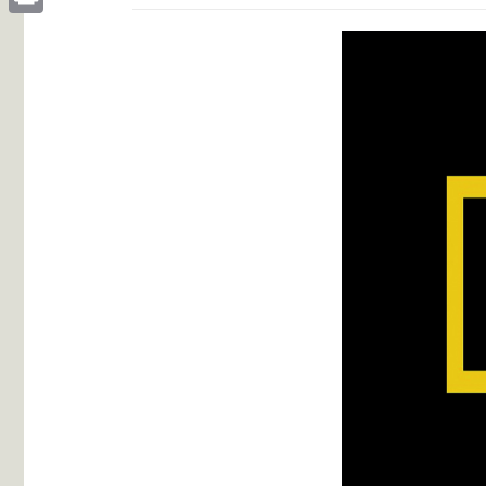
Print