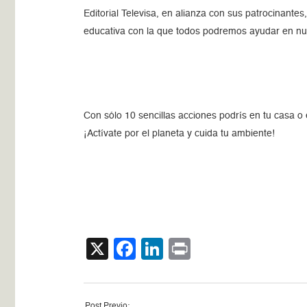
Editorial Televisa, en alianza con sus patrocinante
educativa con la que todos podremos ayudar en nues
Con sólo 10 sencillas acciones podrís en tu casa o e
¡Actívate por el planeta y cuida tu ambiente!
X
Facebook
LinkedIn
Print
Post Previo: