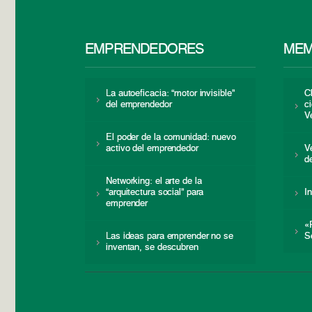
EMPRENDEDORES
MEM
La autoeficacia: “motor invisible”
C
del emprendedor
c
V
El poder de la comunidad: nuevo
activo del emprendedor
V
d
Networking: el arte de la
“arquitectura social” para
I
emprender
«
Las ideas para emprender no se
S
inventan, se descubren