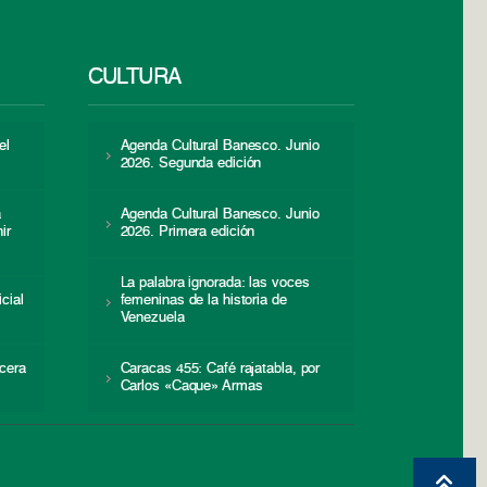
CULTURA
el
Agenda Cultural Banesco. Junio
2026. Segunda edición
a
Agenda Cultural Banesco. Junio
ir
2026. Primera edición
La palabra ignorada: las voces
icial
femeninas de la historia de
s
Venezuela
cera
Caracas 455: Café rajatabla, por
Carlos «Caque» Armas