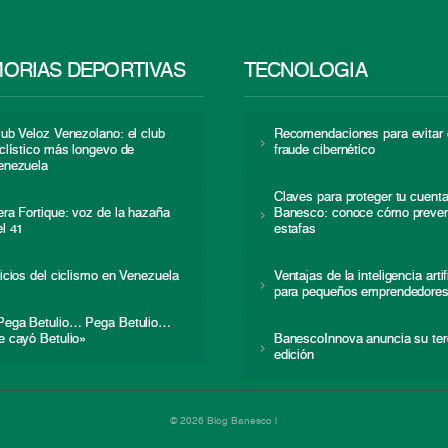
ORIAS DEPORTIVAS
TECNOLOGÍA
lub Veloz Venezolano: el club
Recomendaciones para evitar 
iclístico más longevo de
fraude cibernético
enezuela
Claves para proteger tu cuent
era Fortique: voz de la hazaña
Banesco: conoce cómo preven
el 41
estafas
nicios del ciclismo en Venezuela
Ventajas de la inteligencia artif
para pequeños emprendedore
Pega Betulio… Pega Betulio…
e cayó Betulio»
BanescoInnova anuncia su ter
edición
© 2026 Blog Banesco |