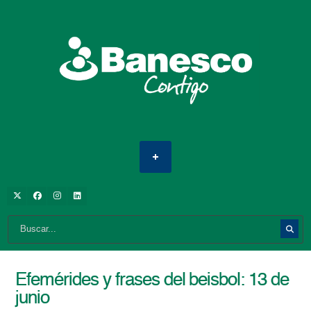
Efemérides y frases del beisbol: 13 de
junio