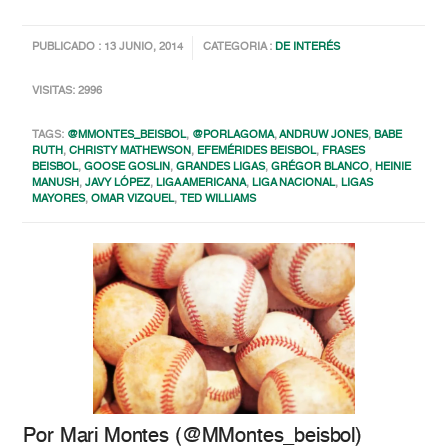
PUBLICADO : 13 JUNIO, 2014
CATEGORIA :
DE INTERÉS
VISITAS: 2996
TAGS:
@MMONTES_BEISBOL
,
@PORLAGOMA
,
ANDRUW JONES
,
BABE
RUTH
,
CHRISTY MATHEWSON
,
EFEMÉRIDES BEISBOL
,
FRASES
BEISBOL
,
GOOSE GOSLIN
,
GRANDES LIGAS
,
GRÉGOR BLANCO
,
HEINIE
MANUSH
,
JAVY LÓPEZ
,
LIGA AMERICANA
,
LIGA NACIONAL
,
LIGAS
MAYORES
,
OMAR VIZQUEL
,
TED WILLIAMS
Por Mari Montes (@MMontes_beisbol)