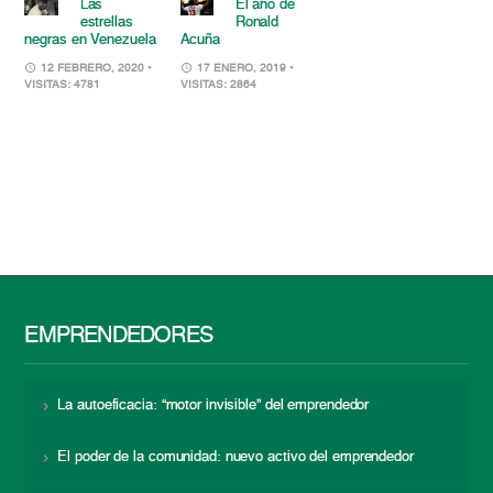
Las
El año de
estrellas
Ronald
negras en Venezuela
Acuña
12 FEBRERO, 2020
•
17 ENERO, 2019
•
VISITAS: 4781
VISITAS: 2864
EMPRENDEDORES
La autoeficacia: “motor invisible” del emprendedor
El poder de la comunidad: nuevo activo del emprendedor