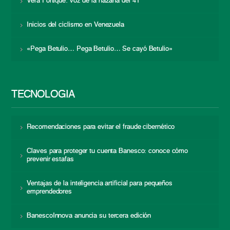
Vera Fortique: voz de la hazaña del 41
Inicios del ciclismo en Venezuela
«Pega Betulio… Pega Betulio… Se cayó Betulio»
TECNOLOGÍA
Recomendaciones para evitar el fraude cibernético
Claves para proteger tu cuenta Banesco: conoce cómo
prevenir estafas
Ventajas de la inteligencia artificial para pequeños
emprendedores
BanescoInnova anuncia su tercera edición