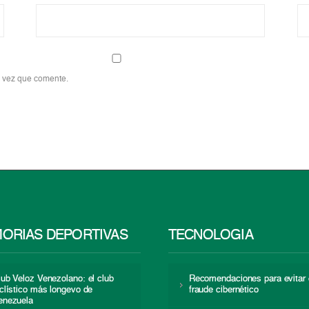
a vez que comente.
ORIAS DEPORTIVAS
TECNOLOGÍA
lub Veloz Venezolano: el club
Recomendaciones para evitar 
iclístico más longevo de
fraude cibernético
enezuela