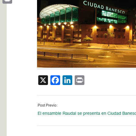
Print
X
Facebook
LinkedIn
Print
Post Previo:
El ensamble Raudal se presenta en Ciudad Banes