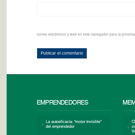
correo electrónico y web en este navegador para la próxim
EMPRENDEDORES
MEM
La autoeficacia: “motor invisible”
C
del emprendedor
c
V