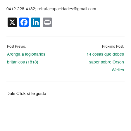
0412-228-4132; retratacapacidades@gmail.com
X
Facebook
LinkedIn
Print
Post Previo:
Proximo Post:
Arenga a legionarios
14 cosas que debes
británicos (1818)
saber sobre Orson
Welles
Dale Click si te gusta