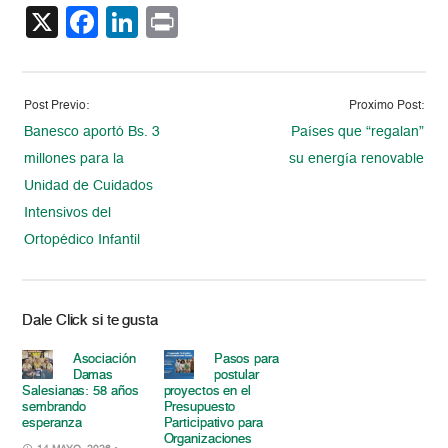
X
Facebook
LinkedIn
Print
Post Previo:
Proximo Post:
Banesco aportó Bs. 3
Países que “regalan”
millones para la
su energía renovable
Unidad de Cuidados
Intensivos del
Ortopédico Infantil
Dale Click si te gusta
Asociación
Pasos para
Damas
postular
Salesianas: 58 años
proyectos en el
sembrando
Presupuesto
esperanza
Participativo para
Organizaciones