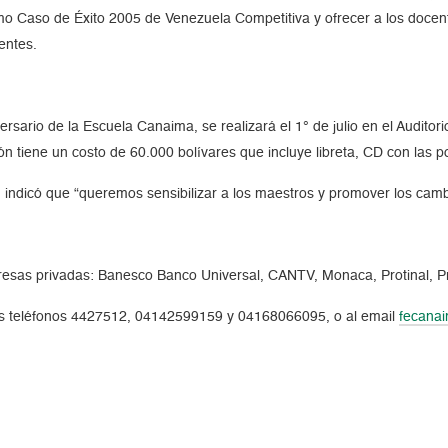
como Caso de Éxito 2005 de Venezuela Competitiva y ofrecer a los docen
entes.
versario de la Escuela Canaima, se realizará el 1° de julio en el Audi
n tiene un costo de 60.000 bolívares que incluye libreta, CD con las p
, indicó que “queremos sensibilizar a los maestros y promover los cam
presas privadas: Banesco Banco Universal, CANTV, Monaca, Protinal, Pr
 los teléfonos 4427512, 04142599159 y 04168066095, o al email
fecana