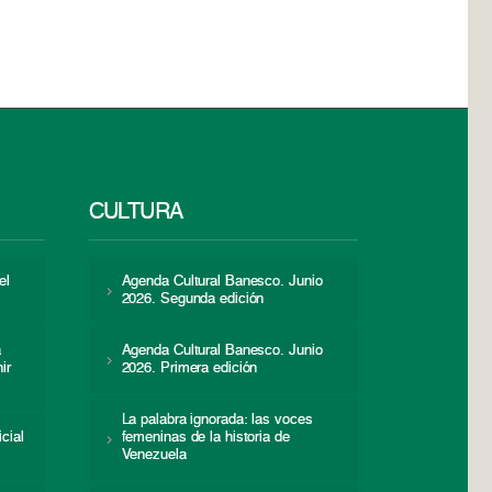
CULTURA
el
Agenda Cultural Banesco. Junio
2026. Segunda edición
a
Agenda Cultural Banesco. Junio
ir
2026. Primera edición
La palabra ignorada: las voces
icial
femeninas de la historia de
s
Venezuela