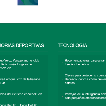
ORIAS DEPORTIVAS
TECNOLOGÍA
lub Veloz Venezolano: el club
Recomendaciones para evitar 
iclístico más longevo de
fraude cibernético
enezuela
Claves para proteger tu cuent
era Fortique: voz de la hazaña
Banesco: conoce cómo preven
el 41
estafas
nicios del ciclismo en Venezuela
Ventajas de la inteligencia artif
para pequeños emprendedore
Pega Betulio… Pega Betulio…