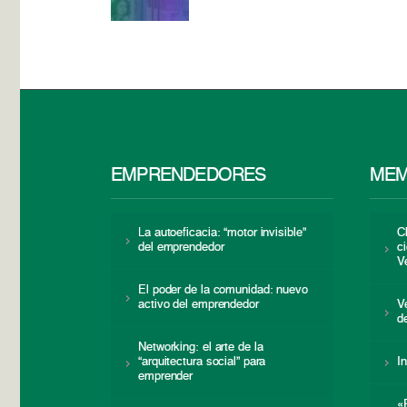
EMPRENDEDORES
MEM
La autoeficacia: “motor invisible”
C
del emprendedor
c
V
El poder de la comunidad: nuevo
activo del emprendedor
V
d
Networking: el arte de la
“arquitectura social” para
I
emprender
«