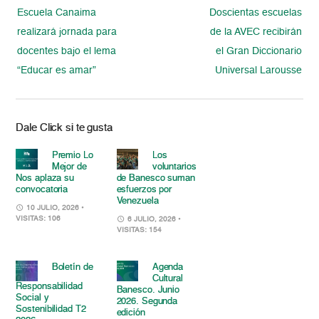
Escuela Canaima
Doscientas escuelas
realizará jornada para
de la AVEC recibirán
docentes bajo el lema
el Gran Diccionario
“Educar es amar”
Universal Larousse
Dale Click si te gusta
Premio Lo
Los
Mejor de
voluntarios
Nos aplaza su
de Banesco suman
convocatoria
esfuerzos por
Venezuela
10 JULIO, 2026
•
VISITAS: 106
6 JULIO, 2026
•
VISITAS: 154
Boletín de
Agenda
Cultural
Responsabilidad
Banesco. Junio
Social y
2026. Segunda
Sostenibilidad T2
edición