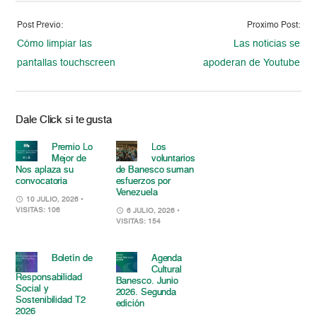
Post Previo:
Proximo Post:
Cómo limpiar las
Las noticias se
pantallas touchscreen
apoderan de Youtube
Dale Click si te gusta
Premio Lo
Los
Mejor de
voluntarios
Nos aplaza su
de Banesco suman
convocatoria
esfuerzos por
Venezuela
10 JULIO, 2026
•
VISITAS: 106
6 JULIO, 2026
•
VISITAS: 154
Boletín de
Agenda
Cultural
Responsabilidad
Banesco. Junio
Social y
2026. Segunda
Sostenibilidad T2
edición
2026