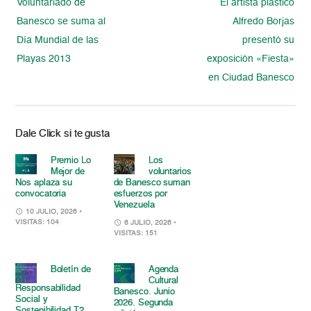
Voluntariado de
El artista plástico
Banesco se suma al
Alfredo Borjas
Día Mundial de las
presentó su
Playas 2013
exposición «Fiesta»
en Ciudad Banesco
Dale Click si te gusta
Premio Lo
Los
Mejor de
voluntarios
Nos aplaza su
de Banesco suman
convocatoria
esfuerzos por
Venezuela
10 JULIO, 2026
•
VISITAS: 104
6 JULIO, 2026
•
VISITAS: 151
Boletín de
Agenda
Cultural
Responsabilidad
Banesco. Junio
Social y
2026. Segunda
Sostenibilidad T2