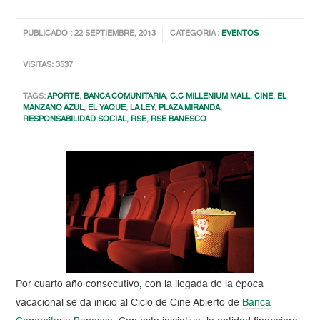
PUBLICADO : 22 SEPTIEMBRE, 2013
CATEGORIA :
EVENTOS
VISITAS: 3537
TAGS:
APORTE
,
BANCA COMUNITARIA
,
C.C MILLENIUM MALL
,
CINE
,
EL
MANZANO AZUL
,
EL YAQUE
,
LA LEY
,
PLAZA MIRANDA
,
RESPONSABILIDAD SOCIAL
,
RSE
,
RSE BANESCO
Por cuarto año consecutivo, con la llegada de la época
vacacional se da inicio al Ciclo de Cine Abierto de
Banca