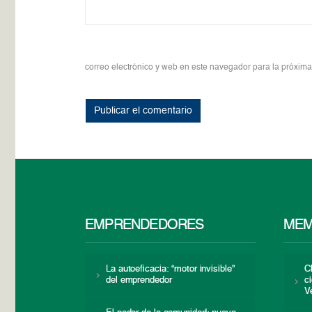
correo electrónico y web en este navegador para la próxim
EMPRENDEDORES
MEM
La autoeficacia: “motor invisible”
C
del emprendedor
c
V