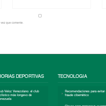
a vez que comente.
ORIAS DEPORTIVAS
TECNOLOGÍA
lub Veloz Venezolano: el club
Recomendaciones para evitar 
iclístico más longevo de
fraude cibernético
enezuela