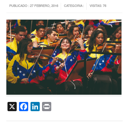
PUBLICADO : 27 FEBRERO, 2016
CATEGORIA :
VISITAS: 76
X
Facebook
LinkedIn
Print