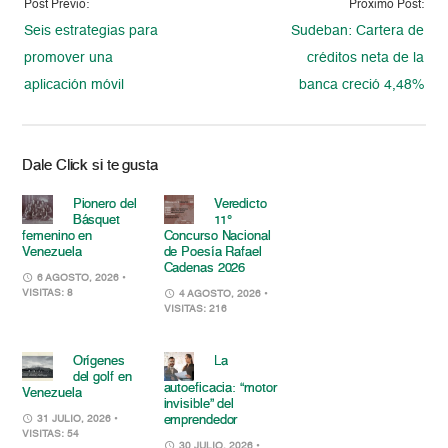
Post Previo:
Proximo Post:
Seis estrategias para
Sudeban: Cartera de
promover una
créditos neta de la
aplicación móvil
banca creció 4,48%
Dale Click si te gusta
Pionero del
Veredicto
Básquet
11°
femenino en
Concurso Nacional
Venezuela
de Poesía Rafael
Cadenas 2026
6 AGOSTO, 2026
•
VISITAS: 8
4 AGOSTO, 2026
•
VISITAS: 216
Orígenes
La
del golf en
autoeficacia: “motor
Venezuela
invisible” del
emprendedor
31 JULIO, 2026
•
VISITAS: 54
30 JULIO, 2026
•