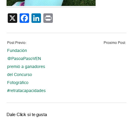
X
Facebook
LinkedIn
Print
Post Previo:
Proximo Post:
Fundación
@PasoaPasoVEN
premió a ganadores
del Concurso
Fotográfico
#retratacapacidades
Dale Click si te gusta