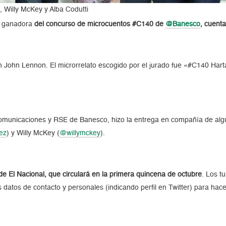
 Willy McKey y Alba Codutti
o ganadora
del concurso de microcuentos #C140 de
@Banesco
, cuenta
 John Lennon. El microrrelato escogido por el jurado fue «#C140 Harta d
Comunicaciones y RSE de Banesco, hizo la entrega en compañía de algu
ez
) y Willy McKey (
@willymckey
).
de El Nacional, que circulará en la primera quincena de octubre
. Los t
os de contacto y personales (indicando perfil en Twitter) para hacerle