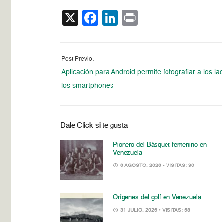
X
Facebook
LinkedIn
Print
Post Previo:
Aplicación para Android permite fotografiar a los l
los smartphones
Dale Click si te gusta
Pionero del Básquet femenino en
Venezuela
6 AGOSTO, 2026
• VISITAS: 30
Orígenes del golf en Venezuela
31 JULIO, 2026
• VISITAS: 58