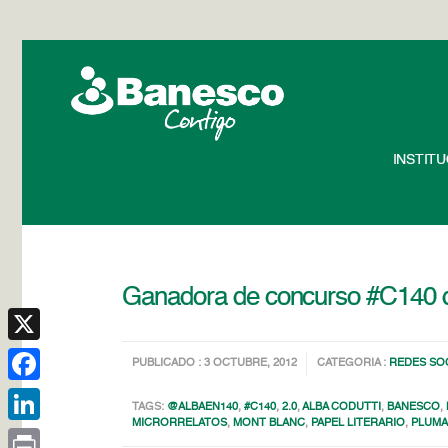
INSTIT
Ganadora de concurso #C140 d
X
PUBLICADO : 3 OCTUBRE, 2012
CATEGORIA :
REDES SO
Facebook
TAGS:
@ALBAEN140
,
#C140
,
2.0
,
ALBA CODUTTI
,
BANESCO
,
MICRORRELATOS
,
MONT BLANC
,
PAPEL LITERARIO
,
PLUM
LinkedIn