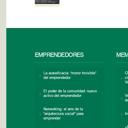
EMPRENDEDORES
MEM
La autoeficacia: “motor invisible”
C
del emprendedor
c
V
El poder de la comunidad: nuevo
activo del emprendedor
V
d
Networking: el arte de la
“arquitectura social” para
I
emprender
«