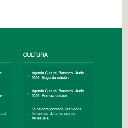
CULTURA
el
Agenda Cultural Banesco. Junio
2026. Segunda edición
a
Agenda Cultural Banesco. Junio
ir
2026. Primera edición
La palabra ignorada: las voces
icial
femeninas de la historia de
s
Venezuela