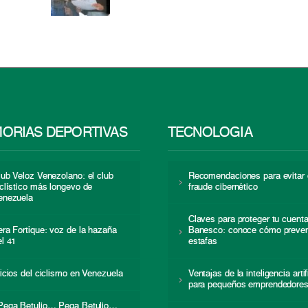
ORIAS DEPORTIVAS
TECNOLOGÍA
lub Veloz Venezolano: el club
Recomendaciones para evitar 
iclístico más longevo de
fraude cibernético
enezuela
Claves para proteger tu cuent
era Fortique: voz de la hazaña
Banesco: conoce cómo preven
el 41
estafas
nicios del ciclismo en Venezuela
Ventajas de la inteligencia artif
para pequeños emprendedore
Pega Betulio… Pega Betulio…