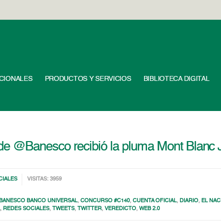
UCIONALES
PRODUCTOS Y SERVICIOS
BIBLIOTECA DIGITAL
e @Banesco recibió la pluma Mont Blanc
CIALES
VISITAS: 3959
BANESCO BANCO UNIVERSAL
,
CONCURSO #C140
,
CUENTA OFICIAL
,
DIARIO
,
EL NAC
A
,
REDES SOCIALES
,
TWEETS
,
TWITTER
,
VEREDICTO
,
WEB 2.0