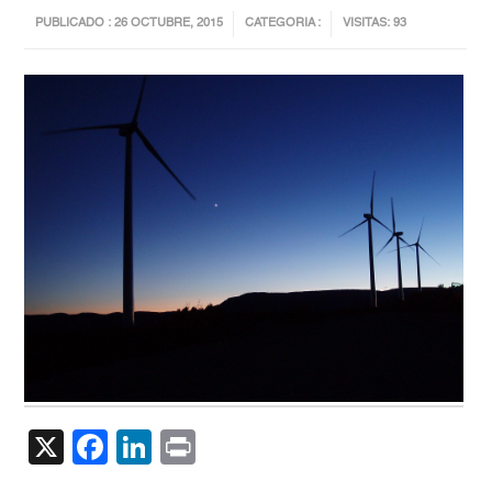
PUBLICADO : 26 OCTUBRE, 2015
CATEGORIA :
VISITAS: 93
X
Facebook
LinkedIn
Print