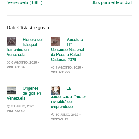
Vénézuela (1884)
días para el Mundial
Dale Click si te gusta
Pionero del
Veredicto
Básquet
11°
femenino en
Concurso Nacional
Venezuela
de Poesía Rafael
Cadenas 2026
6 AGOSTO, 2026
•
VISITAS: 34
4 AGOSTO, 2026
•
VISITAS: 229
Orígenes
La
del golf en
autoeficacia: “motor
Venezuela
invisible” del
emprendedor
31 JULIO, 2026
•
VISITAS: 59
30 JULIO, 2026
•
VISITAS: 71