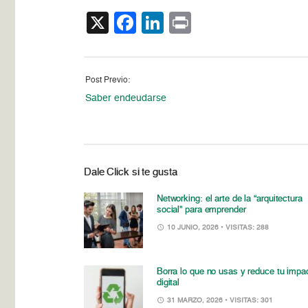
X
Facebook
LinkedIn
Print
Post Previo:
Saber endeudarse
Dale Click si te gusta
Networking: el arte de la “arquitectura
social” para emprender
10 JUNIO, 2026
• VISITAS: 288
Borra lo que no usas y reduce tu impa
digital
31 MARZO, 2026
• VISITAS: 301