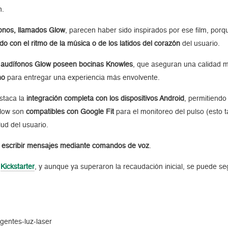
n.
onos, llamados Glow
, parecen haber sido inspirados por ese film, po
o con el ritmo de la música o de los latidos del corazón
del usuario.
 audífonos Glow poseen bocinas Knowles
, que aseguran una calidad m
no
para entregar una experiencia más envolvente.
staca la
integración completa con los dispositivos Android
, permitiendo
Glow son
compatibles con Google Fit
para el monitoreo del pulso (esto ta
ud del usuario.
y escribir mensajes mediante comandos de voz
.
n
Kickstarter
, y aunque ya superaron la recaudación inicial, se puede s
gentes-luz-laser