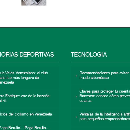
ORIAS DEPORTIVAS
TECNOLOGÍA
lub Veloz Venezolano: el club
Recomendaciones para evitar 
iclístico más longevo de
fraude cibernético
enezuela
Claves para proteger tu cuent
era Fortique: voz de la hazaña
Banesco: conoce cómo preven
el 41
estafas
nicios del ciclismo en Venezuela
Ventajas de la inteligencia artif
para pequeños emprendedore
Pega Betulio… Pega Betulio…