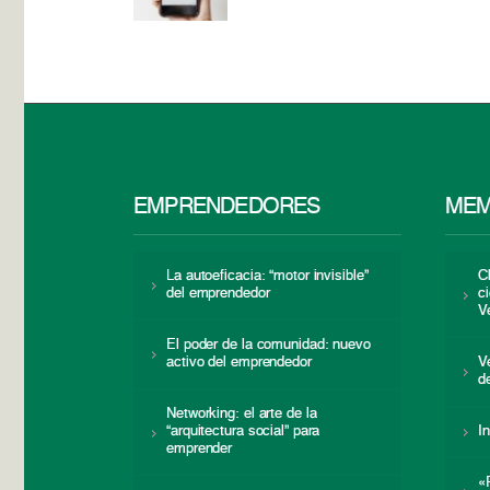
EMPRENDEDORES
MEM
La autoeficacia: “motor invisible”
C
del emprendedor
c
V
El poder de la comunidad: nuevo
activo del emprendedor
V
d
Networking: el arte de la
“arquitectura social” para
I
emprender
«