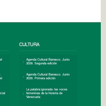
CULTURA
el
Agenda Cultural Banesco. Junio
2026. Segunda edición
a
Agenda Cultural Banesco. Junio
ir
2026. Primera edición
La palabra ignorada: las voces
icial
femeninas de la historia de
s
Venezuela