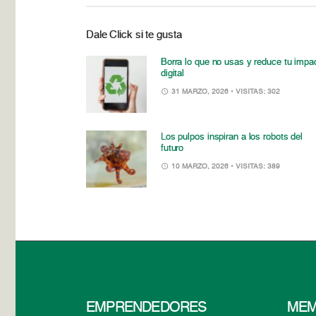
Dale Click si te gusta
Borra lo que no usas y reduce tu impa
digital
31 MARZO, 2026
• VISITAS: 302
Los pulpos inspiran a los robots del
futuro
10 MARZO, 2026
• VISITAS: 389
EMPRENDEDORES
MEM