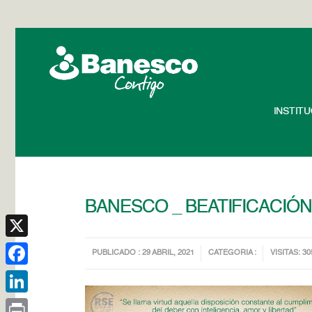
INSTIT
BANESCO _ BEATIFICACIÓN
X
PUBLICADO : 29 ABRIL, 2021
CATEGORIA :
VISITAS: 30
Facebook
LinkedIn