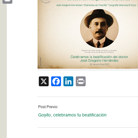
Print
X
Facebook
LinkedIn
Print
Post Previo:
Goyito, celebramos tu beatificación