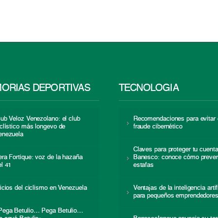
ORIAS DEPORTIVAS
TECNOLOGÍA
lub Veloz Venezolano: el club
Recomendaciones para evitar 
iclístico más longevo de
fraude cibernético
enezuela
Claves para proteger tu cuent
era Fortique: voz de la hazaña
Banesco: conoce cómo preven
el 41
estafas
nicios del ciclismo en Venezuela
Ventajas de la inteligencia artif
para pequeños emprendedore
Pega Betulio… Pega Betulio…