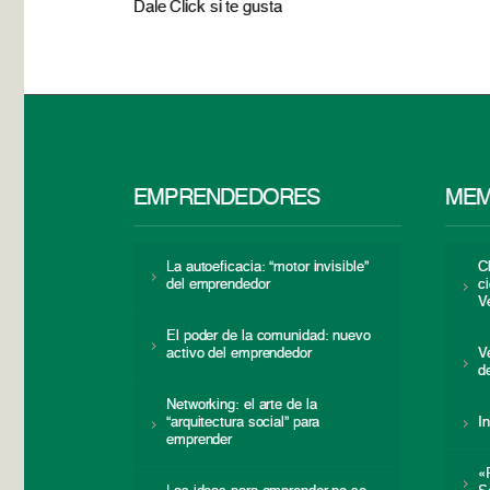
Dale Click si te gusta
EMPRENDEDORES
MEM
La autoeficacia: “motor invisible”
C
del emprendedor
c
V
El poder de la comunidad: nuevo
activo del emprendedor
V
d
Networking: el arte de la
“arquitectura social” para
I
emprender
«