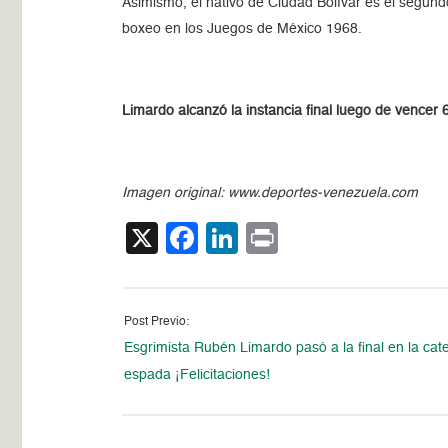
Asimismo, el nativo de Ciudad Bolívar es el segun
boxeo en los Juegos de México 1968.
Limardo alcanzó la instancia final luego de vencer
Imagen original: www.deportes-venezuela.com
X
Facebook
LinkedIn
Print
Post Previo:
Esgrimista Rubén Limardo pasó a la final en la cat
espada ¡Felicitaciones!