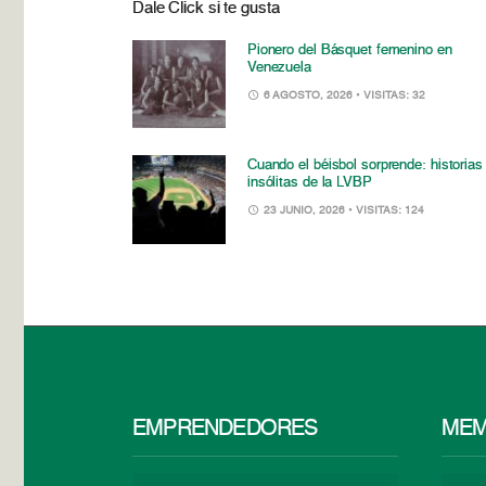
Dale Click si te gusta
Pionero del Básquet femenino en
Venezuela
6 AGOSTO, 2026
• VISITAS: 32
Cuando el béisbol sorprende: historias
insólitas de la LVBP
23 JUNIO, 2026
• VISITAS: 124
EMPRENDEDORES
MEM