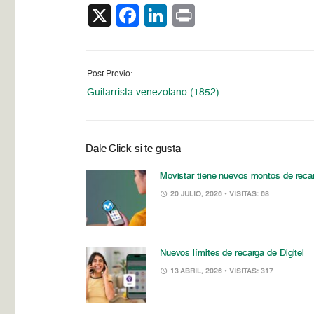
X
Facebook
LinkedIn
Print
Post Previo:
Guitarrista venezolano (1852)
Dale Click si te gusta
Movistar tiene nuevos montos de reca
20 JULIO, 2026
• VISITAS: 68
Nuevos límites de recarga de Digitel
13 ABRIL, 2026
• VISITAS: 317