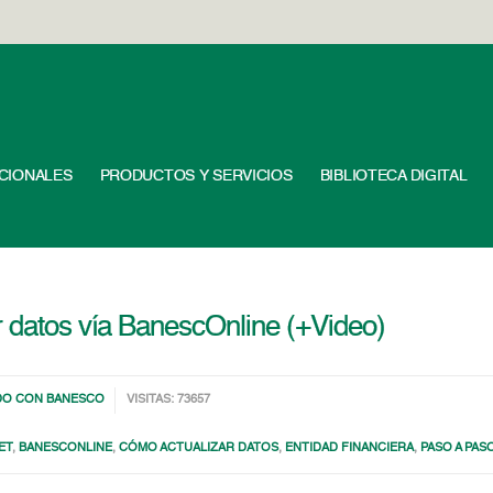
UCIONALES
PRODUCTOS Y SERVICIOS
BIBLIOTECA DIGITAL
r datos vía BanescOnline (+Video)
DO CON BANESCO
VISITAS: 73657
ET
,
BANESCONLINE
,
CÓMO ACTUALIZAR DATOS
,
ENTIDAD FINANCIERA
,
PASO A PAS