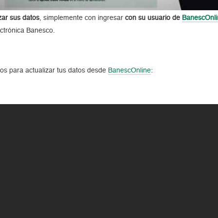
izar sus datos
, simplemente con ingresar
con su usuario de
BanescOnli
ectrónica Banesco.
os para actualizar tus datos desde
BanescOnline
: