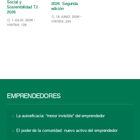
Social y
2026. Segunda
Sostenibilidad T2
edición
2026
19 JUNIO, 2026
•
1 JULIO, 2026
•
VISITAS: 234
VISITAS: 129
EMPRENDEDORES
La autoeficacia: “motor invisible” del emprendedor
El poder de la comunidad: nuevo activo del emprendedor