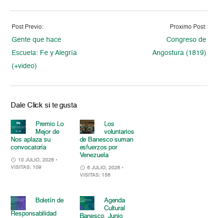
Post Previo:
Proximo Post:
Gente que hace
Congreso de
Escuela: Fe y Alegría
Angostura (1819)
(+video)
Dale Click si te gusta
Premio Lo
Los
Mejor de
voluntarios
Nos aplaza su
de Banesco suman
convocatoria
esfuerzos por
Venezuela
10 JULIO, 2026
•
VISITAS: 109
6 JULIO, 2026
•
VISITAS: 156
Boletín de
Agenda
Cultural
Responsabilidad
Banesco. Junio