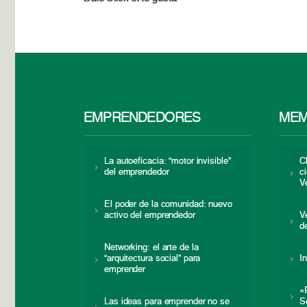
EMPRENDEDORES
MEM
La autoeficacia: “motor invisible”
C
del emprendedor
c
V
El poder de la comunidad: nuevo
activo del emprendedor
V
d
Networking: el arte de la
“arquitectura social” para
I
emprender
«
Las ideas para emprender no se
S