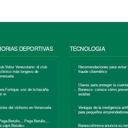
ORIAS DEPORTIVAS
TECNOLOGÍA
lub Veloz Venezolano: el club
Recomendaciones para evitar 
iclístico más longevo de
fraude cibernético
enezuela
Claves para proteger tu cuent
era Fortique: voz de la hazaña
Banesco: conoce cómo preven
el 41
estafas
nicios del ciclismo en Venezuela
Ventajas de la inteligencia artif
para pequeños emprendedore
Pega Betulio… Pega Betulio…
e cayó Betulio»
BanescoInnova anuncia su ter