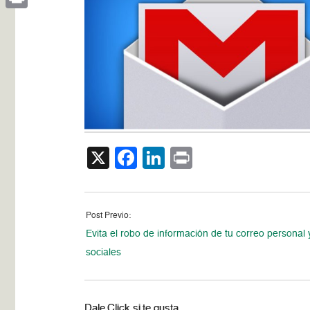
Print
X
Facebook
LinkedIn
Print
Post Previo:
Evita el robo de información de tu correo personal 
sociales
Dale Click si te gusta