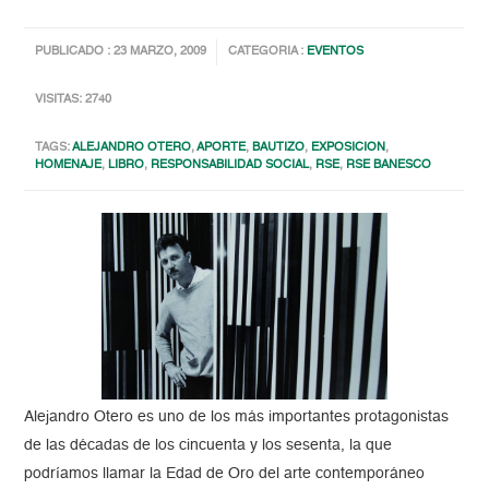
PUBLICADO : 23 MARZO, 2009
CATEGORIA :
EVENTOS
VISITAS: 2740
TAGS:
ALEJANDRO OTERO
,
APORTE
,
BAUTIZO
,
EXPOSICION
,
HOMENAJE
,
LIBRO
,
RESPONSABILIDAD SOCIAL
,
RSE
,
RSE BANESCO
Alejandro Otero es uno de los más importantes protagonistas
de las décadas de los cincuenta y los sesenta, la que
podríamos llamar la Edad de Oro del arte contemporáneo