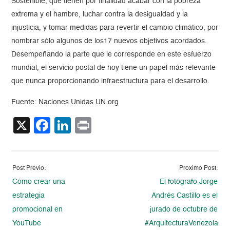
Sostenible, que tienen por finalidad acabar con la pobreza
extrema y el hambre, luchar contra la desigualdad y la
injusticia, y tomar medidas para revertir el cambio climático, por
nombrar sólo algunos de los17 nuevos objetivos acordados.
Desempeñando la parte que le corresponde en este esfuerzo
mundial, el servicio postal de hoy tiene un papel más relevante
que nunca proporcionando infraestructura para el desarrollo.
Fuente: Naciones Unidas UN.org
X
Facebook
LinkedIn
Print
Post Previo:
Proximo Post:
Cómo crear una
El fotógrafo Jorge
estrategia
Andrés Castillo es el
promocional en
jurado de octubre de
YouTube
#ArquitecturaVenezolana