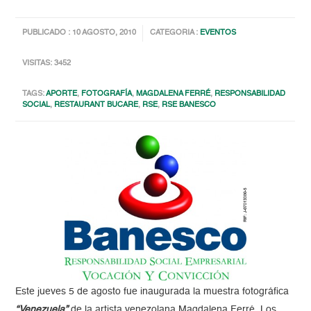
PUBLICADO : 10 AGOSTO, 2010
CATEGORIA :
EVENTOS
VISITAS: 3452
TAGS:
APORTE
,
FOTOGRAFÍA
,
MAGDALENA FERRÉ
,
RESPONSABILIDAD
SOCIAL
,
RESTAURANT BUCARE
,
RSE
,
RSE BANESCO
Este jueves 5 de agosto fue inaugurada la muestra fotográfica
“Venezuela”
de la artista venezolana Magdalena Ferré. Los