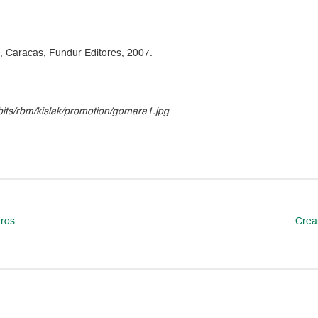
a
, Caracas, Fundur Editores, 2007.
ibits/rbm/kislak/promotion/gomara1.jpg
eros
Crear