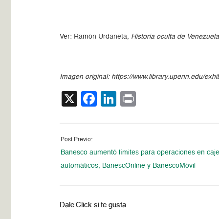
Ver: Ramón Urdaneta,
Historia oculta de Venezuel
Imagen original: https://www.library.upenn.edu/exh
X
Facebook
LinkedIn
Print
Post Previo:
Banesco aumentó límites para operaciones en caj
automáticos, BanescOnline y BanescoMóvil
Dale Click si te gusta