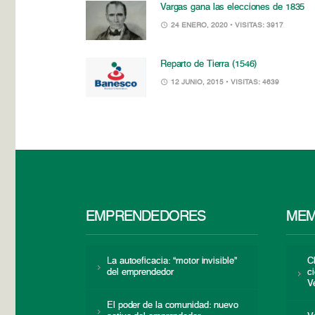
Vargas gana las elecciones de 1835
24 ENERO, 2020
• VISITAS: 3917
Reparto de Tierra (1546)
12 JUNIO, 2015
• VISITAS: 4639
EMPRENDEDORES
MEM
La autoeficacia: “motor invisible”
C
del emprendedor
c
V
El poder de la comunidad: nuevo