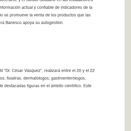
ntinerante y el Kiosko Solidario en las instalaciones
información actual y confiable de indicadores de la
rio se promueve la venta de los productos que las
era Banesco apoya su autogestión.
l “Dr. César Vásquez”, realizará entre el 20 y el 22
gos, fisiatras, dermatólogos, gastroenterólogos,
e destacadas figuras en el ámbito científico. Este