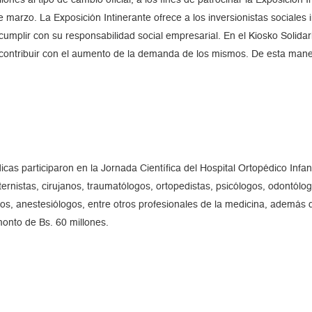
lones al tipo de cambio oficial, a los fines de patrocinar la Exposición I
 marzo. La Exposición Intinerante ofrece a los inversionistas sociales 
 cumplir con su responsabilidad social empresarial. En el Kiosko Solida
a contribuir con el aumento de la demanda de los mismos. De esta man
as participaron en la Jornada Científica del Hospital Ortopédico Infanti
ternistas, cirujanos, traumatólogos, ortopedistas, psicólogos, odontólo
os, anestesiólogos, entre otros profesionales de la medicina, además d
onto de Bs. 60 millones.