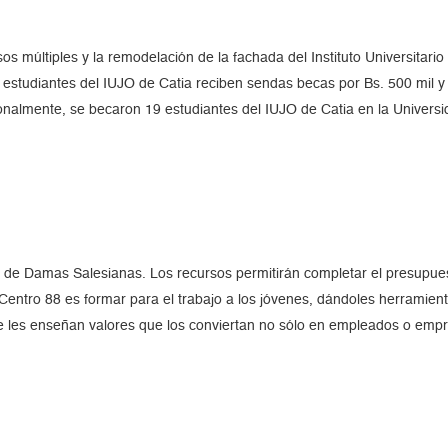
os múltiples y la remodelación de la fachada del Instituto Universitar
estudiantes del IUJO de Catia reciben sendas becas por Bs. 500 mil y 1
onalmente, se becaron 19 estudiantes del IUJO de Catia en la Universi
n de Damas Salesianas. Los recursos permitirán completar el presupue
Centro 88 es formar para el trabajo a los jóvenes, dándoles herramien
 se les enseñan valores que los conviertan no sólo en empleados o emp