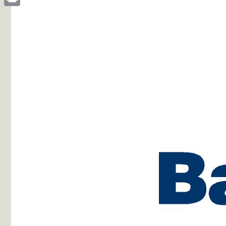
Print