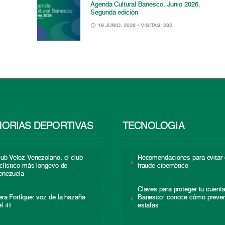
Agenda Cultural Banesco. Junio 2026.
Segunda edición
19 JUNIO, 2026
• VISITAS: 232
ORIAS DEPORTIVAS
TECNOLOGÍA
lub Veloz Venezolano: el club
Recomendaciones para evitar 
iclístico más longevo de
fraude cibernético
enezuela
Claves para proteger tu cuent
era Fortique: voz de la hazaña
Banesco: conoce cómo preven
el 41
estafas