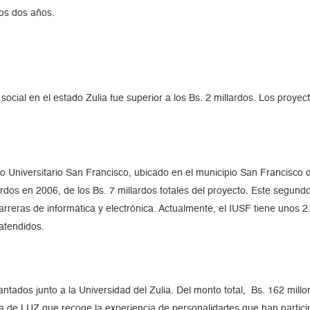
mos dos años.
n social en el estado Zulia fue superior a los Bs. 2 millardos. Los pro
ituto Universitario San Francisco, ubicado en el municipio San Francisco
dos en 2006, de los Bs. 7 millardos totales del proyecto. Este segundo 
 carreras de informática y electrónica. Actualmente, el IUSF tiene uno
atendidos.
tados junto a la Universidad del Zulia. Del monto total, Bs. 162 millone
oria de LUZ que recoge la experiencia de personalidades que han partici