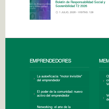
Boletín de Responsabilidad Social y
Sostenibilidad T2 2026
1 JULIO, 2026
• VISITAS: 128
EMPRENDEDORES
MEM
La autoeficacia: “motor invisible”
C
del emprendedor
c
V
El poder de la comunidad: nuevo
activo del emprendedor
V
d
Networking: el arte de la