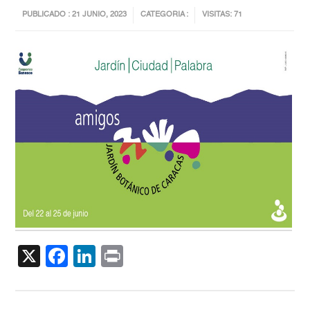
PUBLICADO : 21 JUNIO, 2023
CATEGORIA :
VISITAS: 71
X
Facebook
LinkedIn
Print