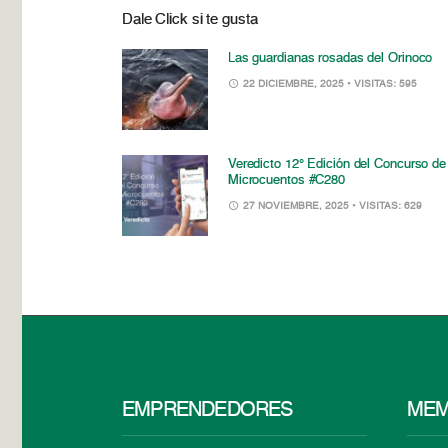
Dale Click si te gusta
Las guardianas rosadas del Orinoco
22 DICIEMBRE, 2025
• VISITAS: 595
Veredicto 12° Edición del Concurso de
Microcuentos #C280
27 NOVIEMBRE, 2025
• VISITAS: 629
EMPRENDEDORES
MEM