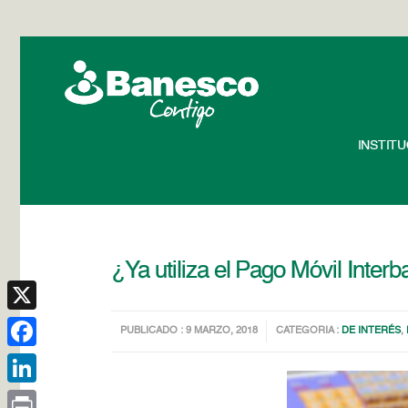
INSTIT
¿Ya utiliza el Pago Móvil Inter
X
PUBLICADO : 9 MARZO, 2018
CATEGORIA :
DE INTERÉS
,
Facebook
LinkedIn