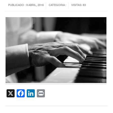
PUBLICADO : 9 ABRIL, 2016
CATEGORIA :
VISITAS: 83
X
Facebook
LinkedIn
Print