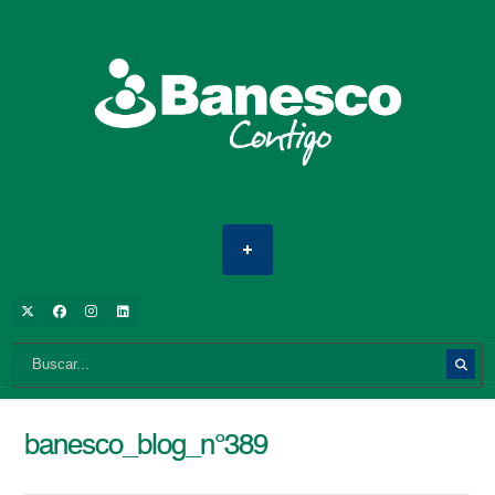
banesco_blog_n°389