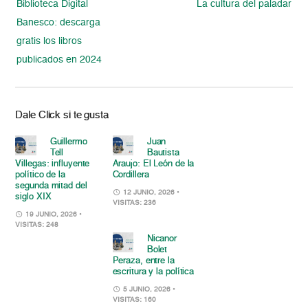
Biblioteca Digital
La cultura del paladar
Banesco: descarga
gratis los libros
publicados en 2024
Dale Click si te gusta
Guillermo
Juan
Tell
Bautista
Villegas: influyente
Araujo: El León de la
político de la
Cordillera
segunda mitad del
12 JUNIO, 2026
•
siglo XIX
VISITAS: 236
19 JUNIO, 2026
•
VISITAS: 248
Nicanor
Bolet
Peraza, entre la
escritura y la política
5 JUNIO, 2026
•
VISITAS: 160